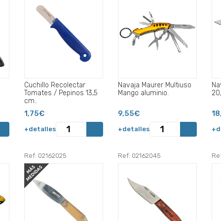
Cuchillo Recolectar
Navaja Maurer Multiuso
Na
Tomates / Pepinos 13,5
Mango aluminio.
20
cm..
1,75€
9,55€
18
+detalles
+detalles
+d
Ref: 02162025
Ref: 02162045
Re