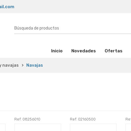
il.com
(activo)
Inicio
Novedades
Ofertas
 y navajas
Navajas
Ref: 08256010
Ref: 02160500
Re