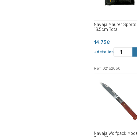
Navaja Maurer Sports
18,5cm Total.
14,75€
+detalles
Ref: 02162050
Navaja Wolfpack Mode