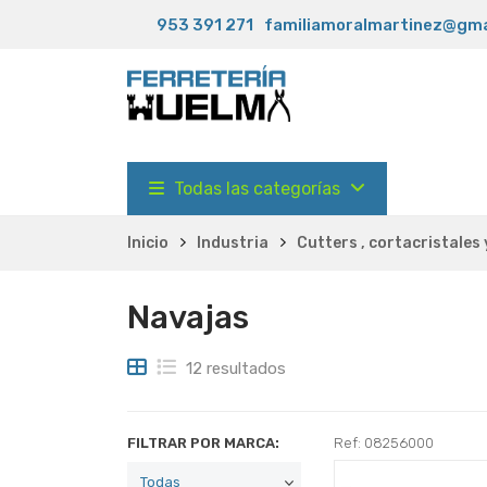
953 391 271
familiamoralmartinez@gma
Todas las categorías
Inicio
Industria
Cutters , cortacristales
Navajas
12 resultados
FILTRAR POR MARCA:
Ref: 08256000