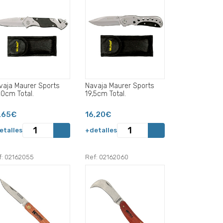
vaja Maurer Sports
Navaja Maurer Sports
,0cm Total.
19,5cm Total.
,65€
16,20€
etalles
+detalles
f: 02162055
Ref: 02162060