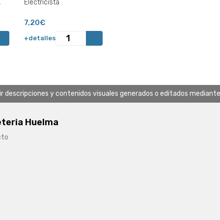
.
Electricista .
7,20€
+detalles
uir descripciones y contenidos visuales generados o editados mediante in
eteria Huelma
cto