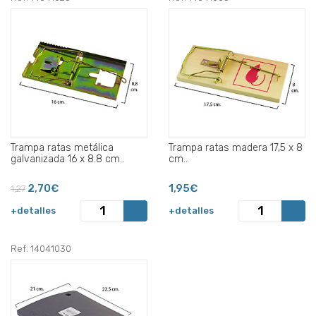
Trampa ratas metálica
Trampa ratas madera 17,5 x 8
galvanizada 16 x 8.8 cm..
cm..
2,70€
1,95€
1,27
+detalles
+detalles
Ref: 14041030