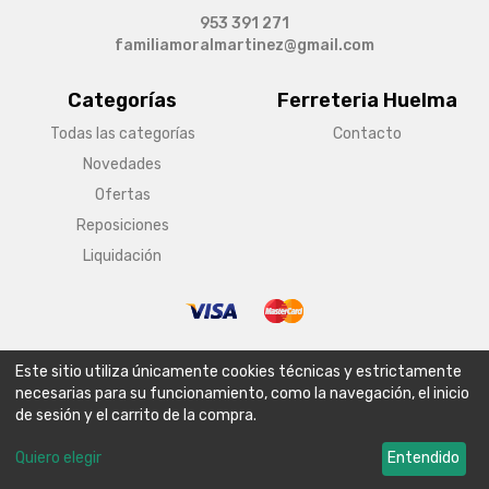
953 391 271
familiamoralmartinez@gmail.com
Categorías
Ferreteria Huelma
Todas las categorías
Contacto
Novedades
Ofertas
Reposiciones
Liquidación
© Copyright 2026 Ferreteria Huelma
Este sitio utiliza únicamente cookies técnicas y estrictamente
Aviso legal
Condiciones generales de venta
Política de envío
necesarias para su funcionamiento, como la navegación, el inicio
de sesión y el carrito de la compra.
Política de privacidad
Política de cookies
Configurar cookies
Quiero elegir
Entendido