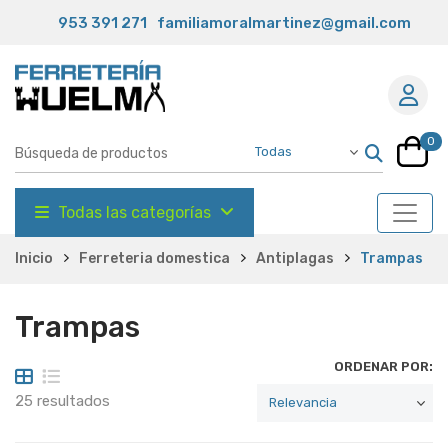
953 391 271
familiamoralmartinez@gmail.com
0
Todas las categorías
Inicio
Ferreteria domestica
Antiplagas
Trampas
Trampas
ORDENAR POR:
25 resultados