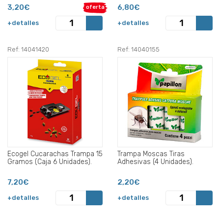
3,20€
6,80€
oferta
+detalles
+detalles
Ref: 14041420
Ref: 14040155
Ecogel Cucarachas Trampa 15
Trampa Moscas Tiras
Gramos (Caja 6 Unidades).
Adhesivas (4 Unidades).
7,20€
2,20€
+detalles
+detalles