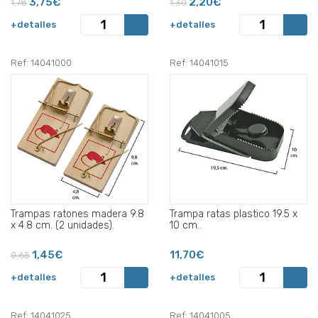
3,75€
2,20€
1,78
1,30
+detalles
+detalles
Ref: 14041000
Ref: 14041015
Trampas ratones madera 9.8
Trampa ratas plastico 19.5 x
x 4.8 cm. (2 unidades).
10 cm..
1,45€
11,70€
0,65
+detalles
+detalles
Ref: 14041025
Ref: 14041005