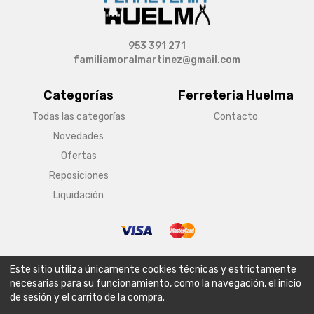
953 391 271
familiamoralmartinez@gmail.com
Categorías
Ferreteria Huelma
Todas las categorías
Contacto
Novedades
Ofertas
Reposiciones
Liquidación
© Copyright 2026 Ferreteria Huelma
Este sitio utiliza únicamente cookies técnicas y estrictamente
Aviso legal
Condiciones generales de venta
Política de envío
necesarias para su funcionamiento, como la navegación, el inicio
de sesión y el carrito de la compra.
Política de privacidad
Política de cookies
Configurar cookies