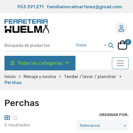
953 391 271
familiamoralmartinez@gmail.com
0
Todas las categorías
Inicio
Menaje y cocina
Tender / lavar / planchar
Perchas
Perchas
ORDENAR POR:
5 resultados