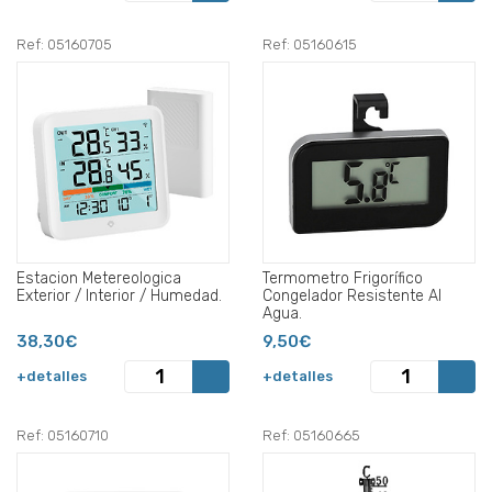
Ref: 05160705
Ref: 05160615
Estacion Metereologica
Termometro Frigorífico
Exterior / Interior / Humedad.
Congelador Resistente Al
Agua.
38,30€
9,50€
+detalles
+detalles
Ref: 05160710
Ref: 05160665