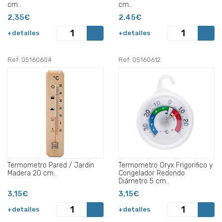
cm..
cm..
2,35€
2,45€
+detalles
+detalles
Ref: 05160604
Ref: 05160612
Termometro Pared / Jardin
Termometro Oryx Frigorifico y
Madera 20 cm..
Congelador Redondo
Diámetro 5 cm..
3,15€
3,15€
+detalles
+detalles