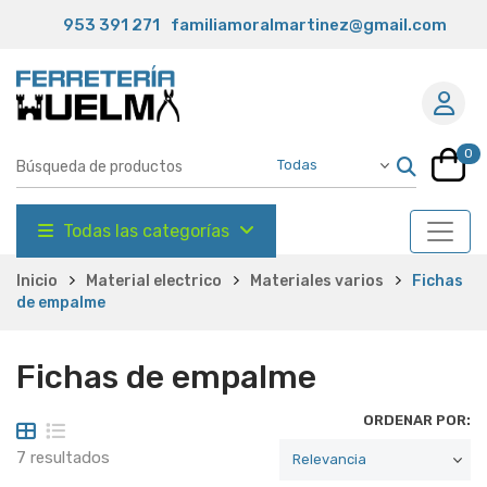
953 391 271
familiamoralmartinez@gmail.com
0
Todas las categorías
Inicio
Material electrico
Materiales varios
Fichas
de empalme
Fichas de empalme
ORDENAR POR:
7 resultados