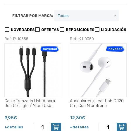
FILTRAR POR MARCA:
NOVEDADES
OFERTAS
REPOSICIONES
LIQUIDACIÓN
Ref: 19110355
Ref: 19110350
novedad
novedad
Cable Trenzado Usb A para
Auriculares In-ear Usb C 120
Usb C / Light / Micro Usb.
Cm. Con Microfrono.
9,95€
12,30€
+detalles
+detalles