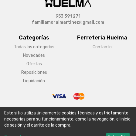
953 391 271
familiamoralmartinez@gmail.com
Categorías
Ferreteria Huelma
Todas las categorías
Contacto
Novedades
Ofertas
Reposiciones
Liquidación
© Copyright 2026 Ferreteria Huelma
Este sitio utiliza únicamente cookies técnicas y estrictamente
Aviso legal
Condiciones generales de venta
Política de envío
necesarias para su funcionamiento, como la navegación, el inicio
de sesión y el carrito de la compra.
Política de privacidad
Política de cookies
Configurar cookies