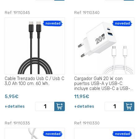
Ref: 19110345
Ref: 19110340
novedad
novedad
Cable Trenzado Usb C / Usb C
Cargador GaN 20 W. con
3,0 Ah 100 cm. 60 Wh..
puertos USB-A y USB-C.
incluye cable USB-C a USB-C
de 100 cm..
5,95€
11,95€
+detalles
+detalles
Ref: 19110335
Ref: 19110330
novedad
novedad