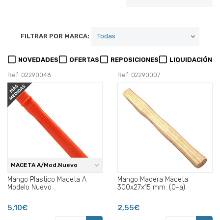
FILTRAR POR MARCA:
NOVEDADES
OFERTAS
REPOSICIONES
LIQUIDACIÓN
Ref: 02290046
Ref: 02290007
MACETA A/Mod.Nuevo
Mango Plastico Maceta A
Mango Madera Maceta
Modelo Nuevo .
300x27x15 mm. (0-a).
5,10€
2,55€