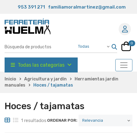
953 391 271
familiamoralmartinez@gmail.com
0
Todas las categorías
Inicio
Agricultura y jardín
Herramientas jardin
manuales
Hoces / tajamatas
Hoces / tajamatas
1 resultados
ORDENAR POR: