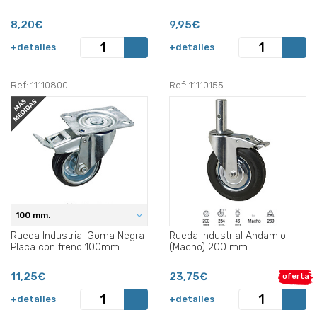
8,20€
9,95€
+detalles
+detalles
Ref: 11110800
Ref: 11110155
100 mm.
Rueda Industrial Goma Negra
Rueda Industrial Andamio
Placa con freno 100mm.
(Macho) 200 mm..
11,25€
23,75€
oferta
+detalles
+detalles