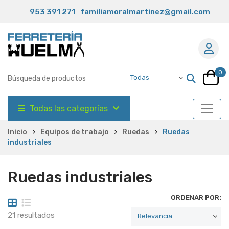
953 391 271
familiamoralmartinez@gmail.com
0
Todas las categorías
Inicio
Equipos de trabajo
Ruedas
Ruedas
industriales
Ruedas industriales
ORDENAR POR:
21 resultados