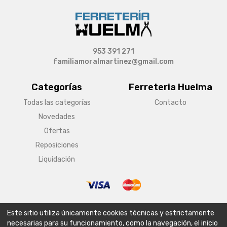
953 391 271
familiamoralmartinez@gmail.com
Categorías
Ferreteria Huelma
Todas las categorías
Contacto
Novedades
Ofertas
Reposiciones
Liquidación
© Copyright 2026 Ferreteria Huelma
Este sitio utiliza únicamente cookies técnicas y estrictamente
Aviso legal
Condiciones generales de venta
Política de envío
necesarias para su funcionamiento, como la navegación, el inicio