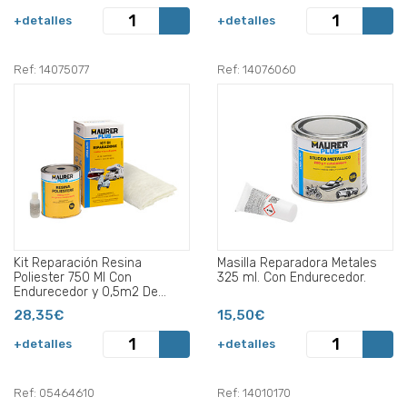
+detalles
+detalles
Ref: 14075077
Ref: 14076060
Kit Reparación Resina
Masilla Reparadora Metales
Poliester 750 Ml Con
325 ml. Con Endurecedor.
Endurecedor y 0,5m2 De
Fibra De Vidrio.
28,35€
15,50€
+detalles
+detalles
Ref: 05464610
Ref: 14010170