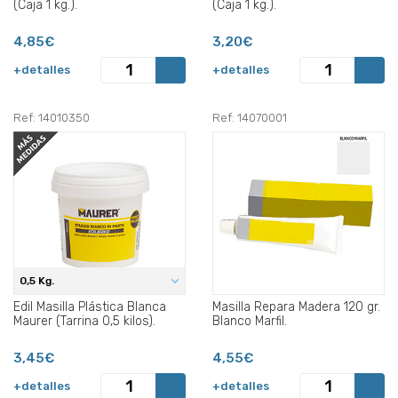
(Caja 1 kg.).
(Caja 1 kg.).
4,85€
3,20€
+detalles
+detalles
Ref: 14010350
Ref: 14070001
0,5 Kg.
Edil Masilla Plástica Blanca
Masilla Repara Madera 120 gr.
Maurer (Tarrina 0,5 kilos).
Blanco Marfil.
3,45€
4,55€
+detalles
+detalles