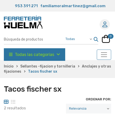
953 391 271
familiamoralmartinez@gmail.com
0
Todas las categorías
Inicio
Sellantes -fijacion y tornilleria
Anclajes y otras
fijaciones
Tacos fischer sx
Tacos fischer sx
ORDENAR POR:
2 resultados