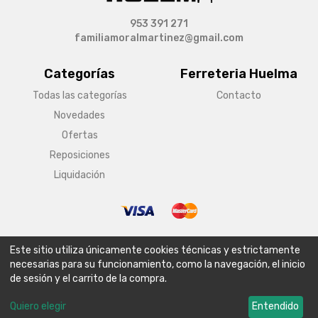
953 391 271
familiamoralmartinez@gmail.com
Categorías
Ferreteria Huelma
Todas las categorías
Contacto
Novedades
Ofertas
Reposiciones
Liquidación
© Copyright 2026 Ferreteria Huelma
Este sitio utiliza únicamente cookies técnicas y estrictamente
Aviso legal
Condiciones generales de venta
Política de envío
necesarias para su funcionamiento, como la navegación, el inicio
de sesión y el carrito de la compra.
Política de privacidad
Política de cookies
Configurar cookies
Quiero elegir
Entendido