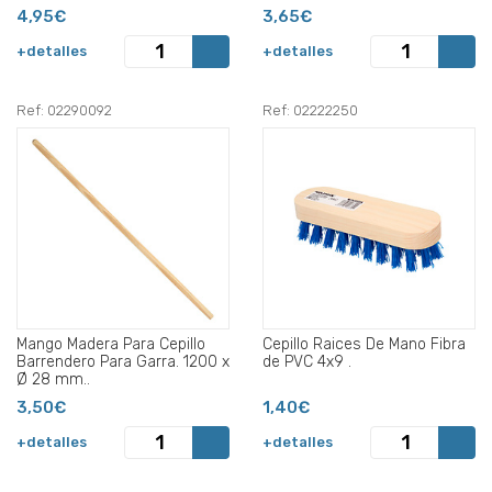
4,95€
3,65€
+detalles
+detalles
Ref: 02290092
Ref: 02222250
Mango Madera Para Cepillo
Cepillo Raices De Mano Fibra
Barrendero Para Garra. 1200 x
de PVC 4x9 .
Ø 28 mm..
3,50€
1,40€
+detalles
+detalles