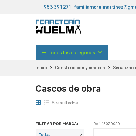
953 391 271
familiamoralmartinez@gma
Todas las categorías
Inicio
Construccion y madera
Señalizaci
Cascos de obra
5 resultados
FILTRAR POR MARCA:
Ref: 15030020