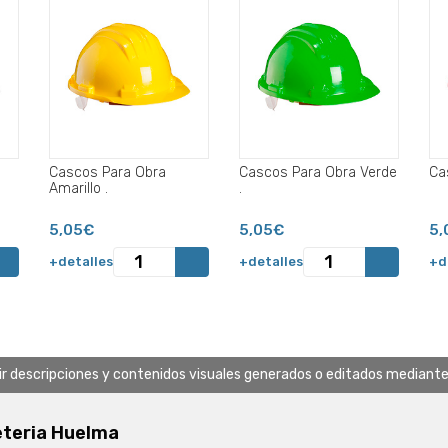
Cascos Para Obra
Cascos Para Obra Verde
Amarillo .
.
5,05€
5,05€
5,
+detalles
+detalles
+d
uir descripciones y contenidos visuales generados o editados mediante in
eteria Huelma