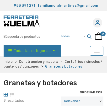
953 391 271
familiamoralmartinez@gmail.com
0
Todas las categorías
Inicio
Construccion y madera
Cortafrios / cinceles /
punteros / punzones
Granetes y botadores
Granetes y botadores
ORDENAR POR:
9 resultados