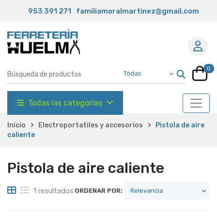
953 391 271
familiamoralmartinez@gmail.com
0
Todas las categorías
Inicio
Electroportatiles y accesorios
Pistola de aire
caliente
Pistola de aire caliente
1 resultados
ORDENAR POR: