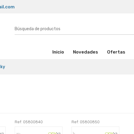
il.com
(activo)
Inicio
Novedades
Ofertas
sky
Ref: 05800840
Ref: 05800850