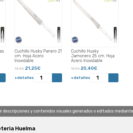
ras
Cuchillo Husky Panero 21
Cuchillo Husky
cm. Hoja Acero
Jamonero 25 cm. Hoja
Inoxidable.
Acero Inoxidable.
21,25€
20,40€
13,50
12,96
+detalles
+detalles
uir descripciones y contenidos visuales generados o editados mediante in
eteria Huelma