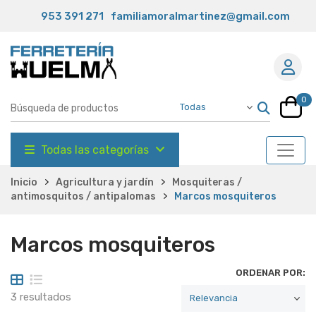
953 391 271
familiamoralmartinez@gmail.com
0
Todas las categorías
Inicio
Agricultura y jardín
Mosquiteras /
antimosquitos / antipalomas
Marcos mosquiteros
Marcos mosquiteros
ORDENAR POR:
3 resultados