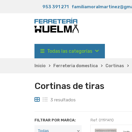
953 391 271
familiamoralmartinez@gma
Todas las categorías
Inicio
Ferreteria domestica
Cortinas
Cortinas de tiras
3 resultados
FILTRAR POR MARCA:
Ref: 01191410