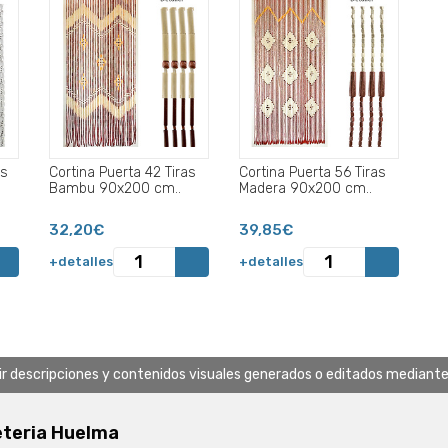
as
Cortina Puerta 42 Tiras
Cortina Puerta 56 Tiras
Bambu 90x200 cm..
Madera 90x200 cm..
32,20€
39,85€
+detalles
+detalles
uir descripciones y contenidos visuales generados o editados mediante in
eteria Huelma