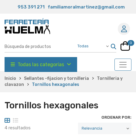
953 391 271
familiamoralmartinez@gmail.com
0
Todas las categorías
Inicio
Sellantes -fijacion y tornilleria
Tornilleria y
clavazon
Tornillos hexagonales
Tornillos hexagonales
ORDENAR POR:
4 resultados