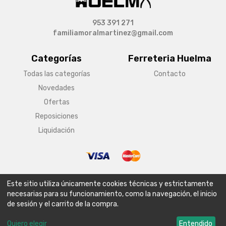
953 391 271
familiamoralmartinez@gmail.com
Categorías
Ferreteria Huelma
Todas las categorías
Contacto
Novedades
Ofertas
Reposiciones
Liquidación
© Copyright 2026 Ferreteria Huelma
Este sitio utiliza únicamente cookies técnicas y estrictamente
Aviso legal
Condiciones generales de venta
Política de envío
necesarias para su funcionamiento, como la navegación, el inicio
de sesión y el carrito de la compra.
Política de privacidad
Política de cookies
Configurar cookies
Quiero elegir
Entendido