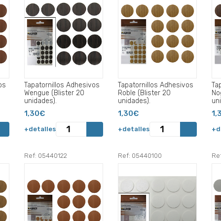
os
Tapatornillos Adhesivos
Tapatornillos Adhesivos
Ta
Wengue (Blister 20
Roble (Blister 20
Nog
unidades).
unidades).
un
1,30€
1,30€
1,
+detalles
+detalles
+d
Ref: 05440122
Ref: 05440100
Re