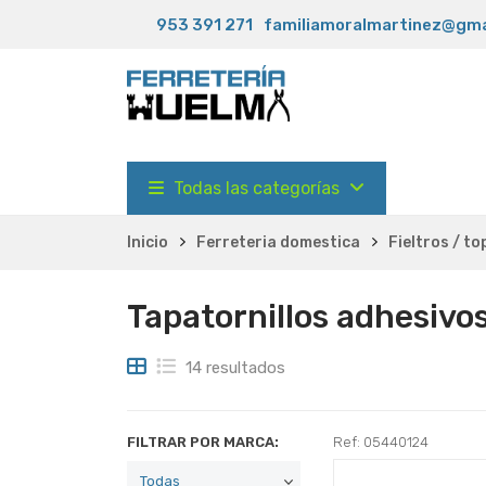
953 391 271
familiamoralmartinez@gma
Todas las categorías
Inicio
Ferreteria domestica
Fieltros / t
Tapatornillos adhesivo
14 resultados
FILTRAR POR MARCA:
Ref: 05440124