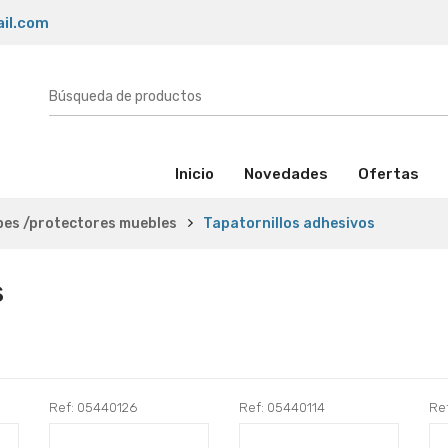
il.com
(activo)
Inicio
Novedades
Ofertas
opes /protectores muebles
Tapatornillos adhesivos
s
Ref: 05440126
Ref: 05440114
Re