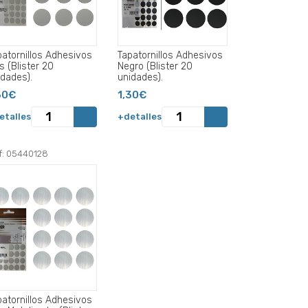
patornillos Adhesivos
Tapatornillos Adhesivos
s (Blister 20
Negro (Blister 20
idades).
unidades).
30€
1,30€
etalles
+detalles
f: 05440128
patornillos Adhesivos