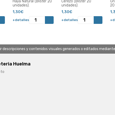
Haya Natural (Blister 20
Cerezo (Blister 20
Gri
unidades).
unidades).
20
1,30€
1,30€
1,
+detalles
+detalles
+d
uir descripciones y contenidos visuales generados o editados mediante in
eteria Huelma
cto