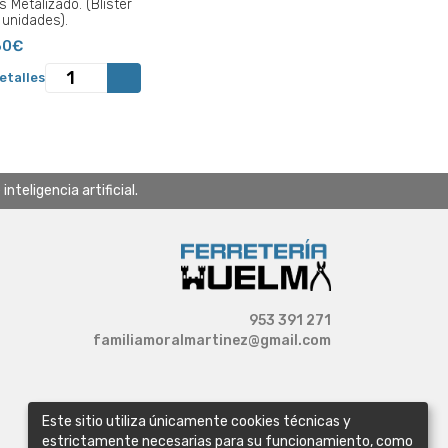
s Metalizado. (Blister
 unidades).
30€
etalles
teligencia artificial.
953 391 271
familiamoralmartinez@gmail.com
Este sitio utiliza únicamente cookies técnicas y
estrictamente necesarias para su funcionamiento, como