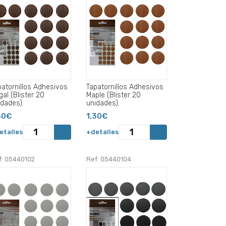
patornillos Adhesivos
Tapatornillos Adhesivos
al (Blister 20
Maple (Blister 20
idades).
unidades).
30€
1,30€
etalles
+detalles
f: 05440102
Ref: 05440104