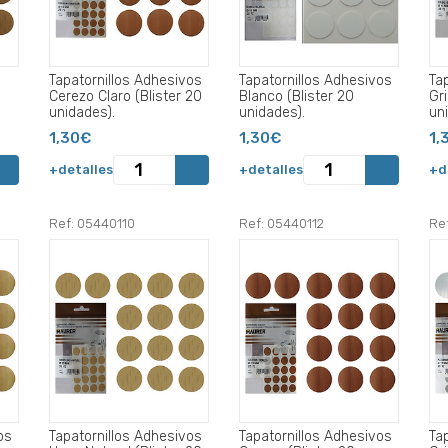
Tapatornillos Adhesivos
Tapatornillos Adhesivos
Ta
Cerezo Claro (Blister 20
Blanco (Blister 20
Gri
unidades).
unidades).
un
1,30€
1,30€
1,
+detalles
+detalles
+d
Ref: 05440110
Ref: 05440112
Re
os
Tapatornillos Adhesivos
Tapatornillos Adhesivos
Ta