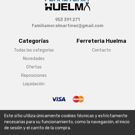
953 391 271
familiamoralmartinez@gmail.com
Categorías
Ferreteria Huelma
Todas las categorías
Contacto
Novedades
Ofertas
Reposiciones
Liquidación
© Copyright 2026 Ferreteria Huelma
Este sitio utiliza únicamente cookies técnicas y estrictamente
Aviso legal
Condiciones generales de venta
Política de envío
necesarias para su funcionamiento, como la navegación, el inicio
de sesión y el carrito de la compra.
Política de privacidad
Política de cookies
Configurar cookies