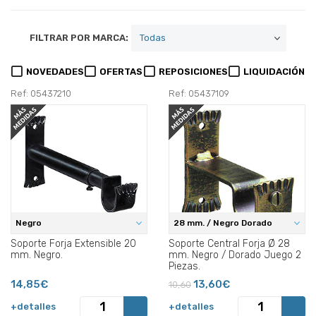
FILTRAR POR MARCA:
NOVEDADES
OFERTAS
REPOSICIONES
LIQUIDACIÓN
Ref: 05437210
Ref: 05437109
Negro
28 mm. / Negro Dorado
Soporte Forja Extensible 20
Soporte Central Forja Ø 28
mm. Negro.
mm. Negro / Dorado Juego 2
Piezas.
14,85€
13,60€
10,60
+detalles
+detalles