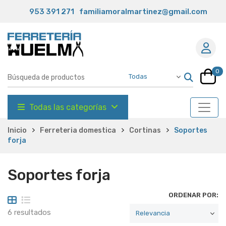
953 391 271
familiamoralmartinez@gmail.com
0
Todas las categorías
Inicio
Ferreteria domestica
Cortinas
Soportes
forja
Soportes forja
ORDENAR POR:
6 resultados